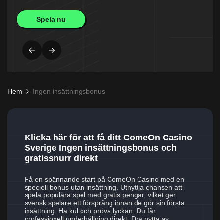
Spela nu
Hem
Ingen insättningsbonus
Klicka här för att få ditt ComeOn Casino
Sverige Ingen insättningsbonus och
gratissnurr direkt
Få en spännande start på ComeOn Casino med en
speciell bonus utan insättning. Utnyttja chansen att
spela populära spel med gratis pengar, vilket ger
svensk spelare ett försprång innan de gör sin första
insättning. Ha kul och pröva lyckan. Du får
professionell underhållning direkt. Dra nytta av