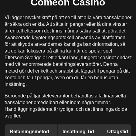
Comeon Casino
Vi lägger mycket kraft på att se till att alla våra transaktioner
är säkra och enkla. Att sätta in pengar eller få dina vinster
är enkelt eftersom det finns många säkra sätt att göra det.
Avancerade krypteringsprotokoll används av plattformen
för att skydda användarnas känsliga bankinformation, så
att de kan fokusera på att ha kul när de spelar spel.
Eftersom Sverige är ett erkänt land, fungerar casinot endast
med välrenommerade betalningsleverantörer. Denna
metod gör det enkelt och snabbt att lägga till pengar på ditt
konto och ta ut pengar, även om du får en bonus utan
insättning.
Beroende på tjänsteleverantör behandlas alla finansiella
transaktioner omedelbart eller inom några timmar.
Handläggningstiderna är tydliga, och det finns inga dolda
avgifter.
Betalningsmetod
Insättning Tid
Uttagstid