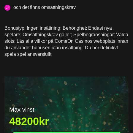
och det finns omsättningskrav
Bonustyp: Ingen insättning; Behörighet: Endast nya
spelare; Omsättningskrav gäller; Spelbegränsningar: Valda
slots; Läs alla villkor på ComeOn Casinos webbplats innan
du använder bonusen utan insättning. Du bör definitivt
spela spel ansvarsfullt.
Max vinst
48200kr