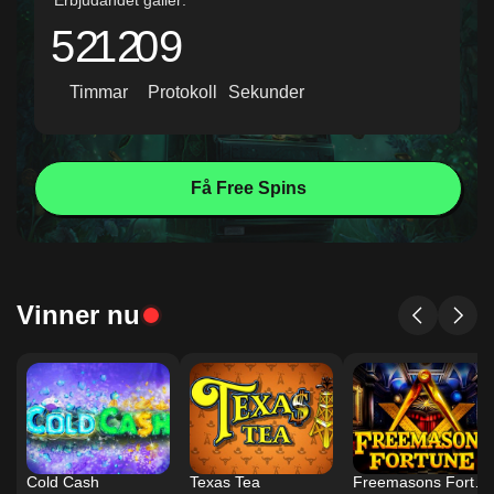
Erbjudandet gäller:
52
12
08
Timmar
Protokoll
Sekunder
Få Free Spins
Vinner nu
Champions Of Rome
Mayan Ritual
216kr
324kr
5 Lucky Lions