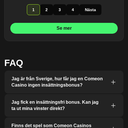
1
2
3
4
Nästa
Se mer
FAQ
Jag är från Sverige, hur får jag en Comeon
Casino ingen insättningsbonus?
Jag fick en insättningsfri bonus. Kan jag
ta ut mina vinster direkt?
Finns det spel som Comeon Casinos