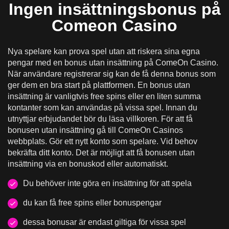
Ingen insättningsbonus på
Comeon Casino
Nya spelare kan prova spel utan att riskera sina egna
pengar med en bonus utan insättning på ComeOn Casino.
När användare registrerar sig kan de få denna bonus som
ger dem en bra start på plattformen. En bonus utan
insättning är vanligtvis free spins eller en liten summa
kontanter som kan användas på vissa spel. Innan du
utnyttjar erbjudandet bör du läsa villkoren. För att få
bonusen utan insättning gå till ComeOn Casinos
webbplats. Gör ett nytt konto som spelare. Vid behov
bekräfta ditt konto. Det är möjligt att få bonusen utan
insättning via en bonuskod eller automatiskt.
Du behöver inte göra en insättning för att spela
du kan få free spins eller bonuspengar
dessa bonusar är endast giltiga för vissa spel