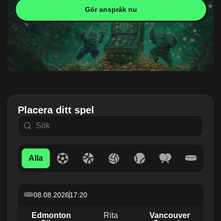
Gör anspråk nu
Placera ditt spel
Alla
08.08.2026
17:20
Edmonton
Rita
Vancouver