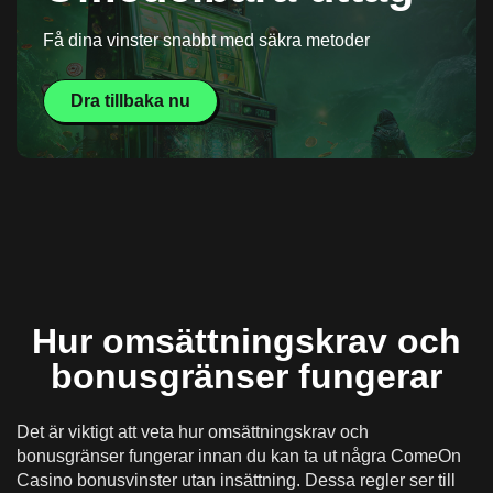
Få dina vinster snabbt med säkra metoder
Dra tillbaka nu
Hur omsättningskrav och
bonusgränser fungerar
Det är viktigt att veta hur omsättningskrav och
bonusgränser fungerar innan du kan ta ut några ComeOn
Casino bonusvinster utan insättning. Dessa regler ser till