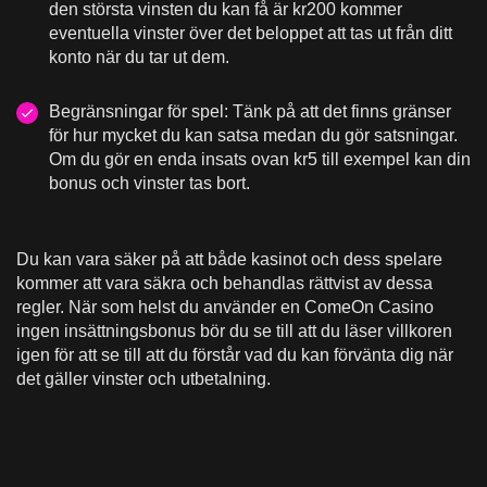
den största vinsten du kan få är kr200 kommer
eventuella vinster över det beloppet att tas ut från ditt
konto när du tar ut dem.
Begränsningar för spel: Tänk på att det finns gränser
för hur mycket du kan satsa medan du gör satsningar.
Om du gör en enda insats ovan kr5 till exempel kan din
bonus och vinster tas bort.
Du kan vara säker på att både kasinot och dess spelare
kommer att vara säkra och behandlas rättvist av dessa
regler. När som helst du använder en ComeOn Casino
ingen insättningsbonus bör du se till att du läser villkoren
igen för att se till att du förstår vad du kan förvänta dig när
det gäller vinster och utbetalning.