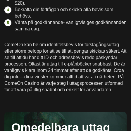
$20).
Bekräfta din förfrågan och skicka alla bevis som
behövs.
Vänta på godkännande- vanligtvis ges godkännanden
samma dag.
ComeOn kan be om identitetsbevis för förstagångsuttag
eller större belopp för att se till att pengar skickas säkert. Att
se till att du har ditt ID och adressbevis redo påskyndar
processen. Oftast är uttag till e-plånböcker snabbast. De är
vanligtvis klara inom 24 timmar efter att de godkänts. Oroa
dig inte—dina vinster kommer alltid att vara i närheten. På
ComeOn Casino är varje steg i uttagsprocessen utformad
för att vara pålitlig snabbt och enkelt för användaren.
Omedelbara uttag